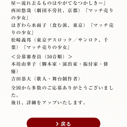
屋ー流れ去るものはやがてなつかしきー』
西田悠哉（劇団不労社、京都）『マッチ売り
の少女』
はぎわら水雨子（食む派、東京）『マッチ売
りの少女』
松﨑義邦（東京デスロック／サンロク、千
葉）『マッチ売りの少女』
＜公募審査員（50音順）＞
本坊由華子（脚本家・演出家・振付家・俳
優）
吉田恭大（歌人・舞台制作者）
全国から多数のご応募ありがとうございまし
た。
後日、詳細をアップいたします。
戻る