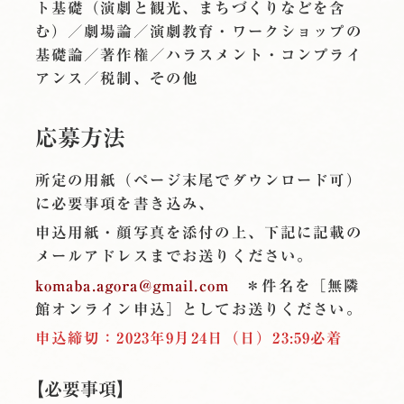
ト基礎（演劇と観光、まちづくりなどを含
む）／劇場論／演劇教育・ワークショップの
基礎論／著作権／ハラスメント・コンプライ
アンス／税制、その他
応募方法
所定の用紙（ページ末尾でダウンロード可）
に必要事項を書き込み、
申込用紙・顔写真を添付の上、下記に記載の
メールアドレスまでお送りください。
komaba.agora@gmail.com
＊件名を［無隣
館オンライン申込］としてお送りください。
申込締切：2023年9月24日（日）23:59必着
【必要事項】