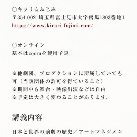
○キラリ☆ふじみ
〒354-0021埼玉県富士見市大字鶴馬1803番地1
https://www.kirari-fujimi.com/
○オンライン
基本はzoomを使用予定。
※他劇団、プロダクションに所属していても
可（当該団体の許可を得ていること）
※期間中も舞台・映像出演などは自由
※予定は大きく変わることがあります。
講義内容
日本と世界の演劇の歴史／アートマネジメン