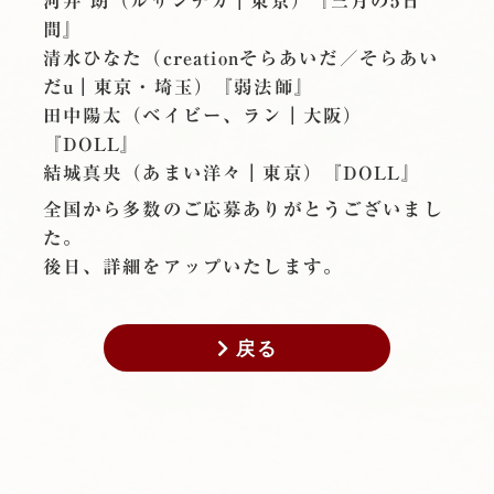
河井 朗（ルサンチカ｜東京）『三月の5日
間』
清水ひなた（creationそらあいだ／そらあい
だu｜東京・埼玉）『弱法師』
田中陽太（ベイビー、ラン｜大阪）
『DOLL』
結城真央（あまい洋々｜東京）『DOLL』
全国から多数のご応募ありがとうございまし
た。
後日、詳細をアップいたします。
戻る