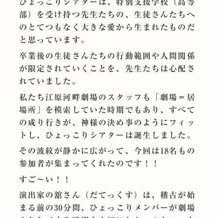
ひょっこりシアターは、特別支援学校（高等
部）を受け持つ先生たちの、生徒さんたちへ
のとてつもなく大きな愛から生まれたものだ
と思っています。
卒業後の生徒さんたちの行動範囲や人間関係
が限定されていくことを、先生たちは心配さ
れていました。
私たち江原河畔劇場のスタッフも「劇場＝居
場所」を模索していた時期でもあり、すべて
の成り行きが、神様の決め事のようにフィッ
トし、ひょっこりシアターは誕生しました。
その波紋が静かに広がって、今回は18名もの
参加者が集まってくれたのです！！
すご〜い！！
演出家の舘さん（だてっくす）は、稽古が始
まる前の30分間、ひょっこりメンバーが劇場