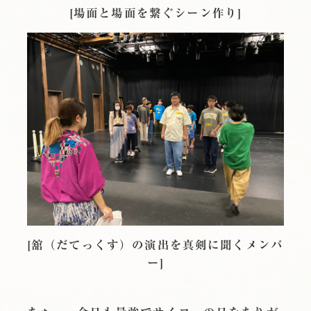
[場面と場面を繋ぐシーン作り]
[舘（だてっくす）の演出を真剣に聞くメンバ
ー]