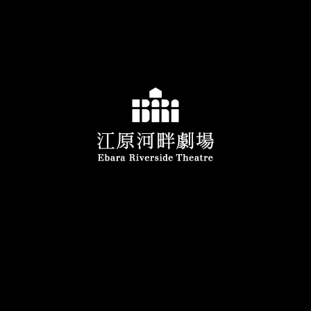
〒669-5311
兵庫県豊岡市日高町日置65-10
tel: 0796-42-1155
/
（10:00 - 16:00）
fax: 0796-42-1156
[公演期間中以外は日曜休館]
個人情報保護方針
Copyright © 2020-2026 江原河畔劇場
All rights reserved.