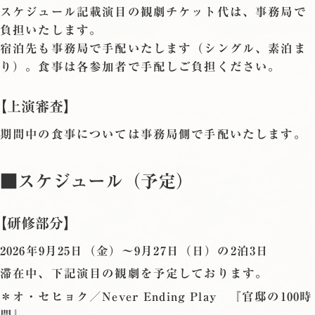
スケジュール記載演目の観劇チケット代は、事務局で
負担いたします。
宿泊先も事務局で手配いたします（シングル、素泊ま
り）。食事は各参加者で手配しご負担ください。
【上演審査】
期間中の食事については事務局側で手配いたします。
■スケジュール（予定）
【研修部分】
2026年9月25日（金）〜9月27日（日）の2泊3日
滞在中、下記演目の観劇を予定しております。
＊オ・セヒョク／Never Ending Play 『官邸の100時
間』