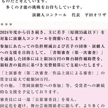
ものだと考えています。
多くの才能の挑戦をお待ちしています。
演劇人コンクール 代表 平田オリザ
＊＊＊
2024年度から引き続き、主に若手（原則35歳以下）を
対象に演劇人コンクールを開催いたします。
参加にあたっての負担軽減および若手の団体・演劇人
への支援を目的として、「書類審査（第一次審査）」
を通過した団体には上限30万円の舞台制作補助費を、
領収書の提出に基づき実費精算にて支給いたします。
「上演審査（第二次審査／作品上演による審査）」の
賞金は最大で総額50万円。
その他、「豊岡演劇祭への参加」等、受賞者への継続
的な支援を予定しております。
審査員には一部「公募審査員」を導入。
固定化を避け、舞台芸術関係者に限らず、より多くの