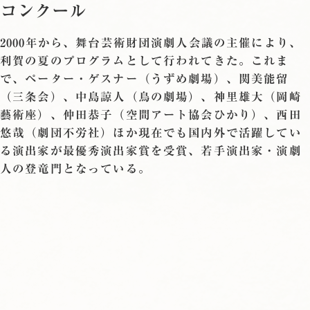
コンクール
2000年から、舞台芸術財団演劇人会議の主催により、
利賀の夏のプログラムとして行われてきた。これま
で、ペーター・ゲスナー（うずめ劇場）、関美能留
（三条会）、中島諒人（鳥の劇場）、神里雄大（岡崎
藝術座）、仲田恭子（空間アート協会ひかり）、西田
悠哉（劇団不労社）ほか現在でも国内外で活躍してい
る演出家が最優秀演出家賞を受賞、若手演出家・演劇
人の登竜門となっている。