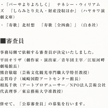
・『バーサよりよろしく』 テネシー・ウィリアム
ズ 『しらみとり夫人・財産没収ほか』（ハヤカワ演
劇文庫）
・『寿歌』北村想 『寿歌［全四曲］』（白水社）
■審査員
事務局側で依頼する審査員が決定いたしました。
平田オリザ
（劇作家・演出家／青年団主宰／江原河畔
劇場館長）
熊倉敬聡
（芸術文化観光専門職大学特任教授）
志賀玲子
（城崎国際アートセンター館長）
相馬千秋
（アートプロデューサー／NPO法人芸術公社
代表理事／東京藝術大学准教授）
併せて、「公募審査員」の募集を行います。