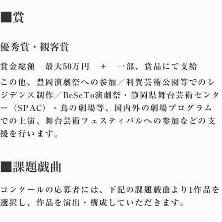
■賞
優秀賞・観客賞
賞金総額 最大50万円 ＋ 一部、賞品にて支給
この他、豊岡演劇祭への参加／利賀芸術公園等でのレ
ジデンス制作／BeSeTo演劇祭・静岡県舞台芸術センタ
ー（SPAC）・鳥の劇場等、国内外の劇場プログラム
での上演、舞台芸術フェスティバルへの参加などの支
援を行います。
■課題戯曲
コンクールの応募者には、下記の課題戯曲より1作品を
選択し、作品を演出・構成していただきます。