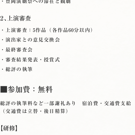
・豊岡演劇祭への滞在と観劇
２、上演審査
・上演審査：5作品（各作品60分以内）
・演出家との意見交換会
・最終審査会
・審査結果発表・授賞式
・総評の執筆
■参加費：無料
総評の執筆料など一部謝礼あり 宿泊費・交通費支給
（交通費は立替・後日精算）
【研修】