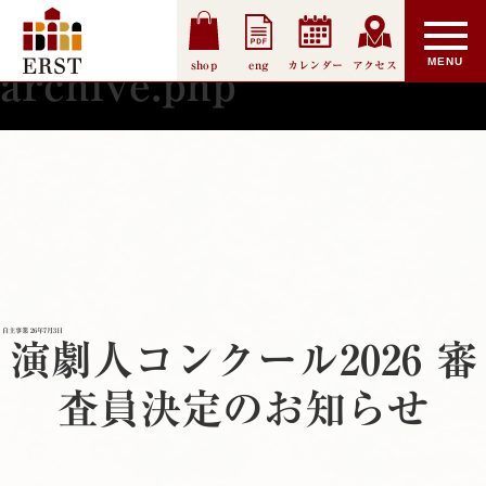
TOP
ARCHIVES
archive.php
shop
eng
カレンダー
アクセス
archive.php
自主事業
26年7月3日
演劇人コンクール2026 審
査員決定のお知らせ