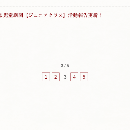
じま児童劇団【ジュニアクラス】活動報告更新！
3 / 5
1
2
3
4
5