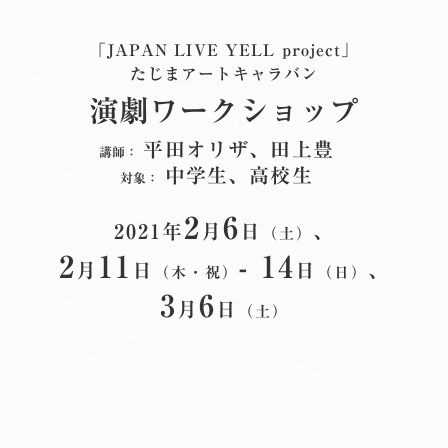
「JAPAN LIVE YELL project」
たじまアートキャラバン
演劇ワークショップ
平田オリザ、田上豊
講師：
中学生、高校生
対象：
2
6
2021年
月
日
、
（土）
2
11
- 14
月
日
日
、
（木・祝）
（日）
3
6
月
日
（土）