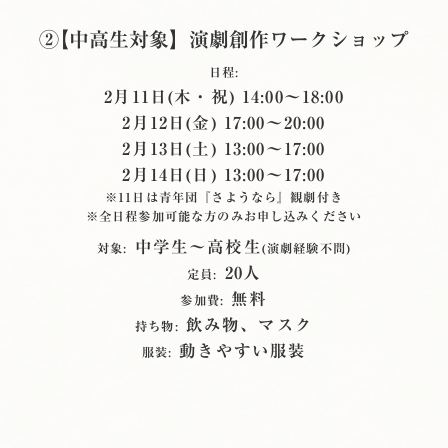
②【中高生対象】演劇創作ワークショップ
日程:
2月11日(木・祝) 14:00〜18:00
2月12日(金) 17:00〜20:00
2月13日(土) 13:00〜17:00
2月14日(日) 13:00〜17:00
※11日は⻘年団『さようなら』観劇付き
※全日程参加可能な方のみお申し込みください
中学生〜高校生
対象:
(演劇経験不問)
20人
定員:
無料
参加費:
飲み物、マスク
持ち物:
動きやすい服装
服装: