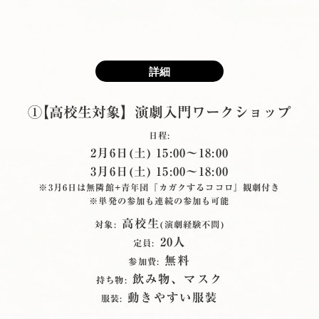
詳細
①【高校生対象】演劇入門ワークショップ
日程:
2月6日(土) 15:00〜18:00
3月6日(土) 15:00〜18:00
※3月6日は無隣館+⻘年団『カガクするココロ』観劇付き
※単発の参加も連続の参加も可能
高校生
対象:
(演劇経験不問)
20人
定員:
無料
参加費:
飲み物、マスク
持ち物:
動きやすい服装
服装: