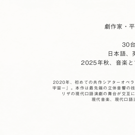
劇作家・
30
日本語、
2025年秋、音楽
2020年、初めての共作シアターオペ
宇宙－』。本作は最先端の立体音響の
リザの現代口語演劇の舞台が交互
現代音楽、現代口語