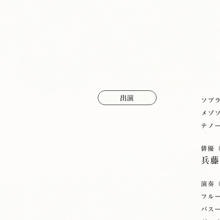
出演
ソプ
メゾ
テノ
俳優
兵藤
演奏
フル
バス