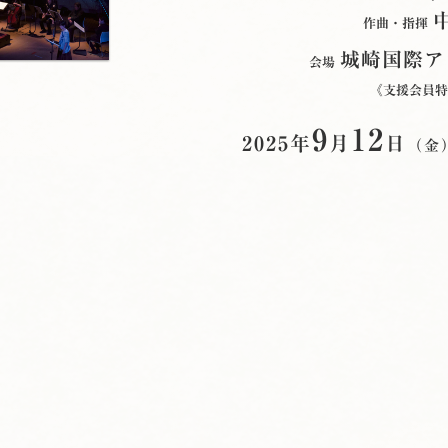
作曲・指揮
城崎国際ア
会場
《支援会員特
9
12
2025年
月
日
（金