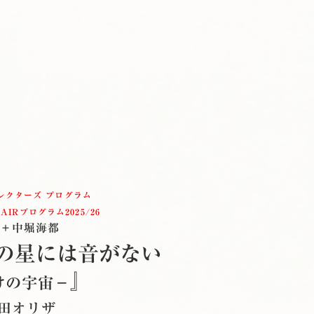
ィレクターズ プログラム
Rプログラム2025/26
＋中堀海都
の星には音がない
』
けの宇宙−
田オリザ