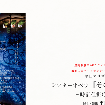
豊岡演劇祭2025 デ
城崎国際アートセンターAI
平田オリザ
『そ
シアターオペラ
−時計仕掛
平
脚本・演出