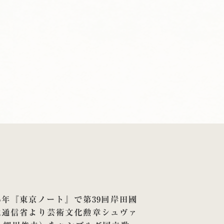
年『東京ノート』で第39回岸田國
文化通信省より芸術文化勲章シュヴァ