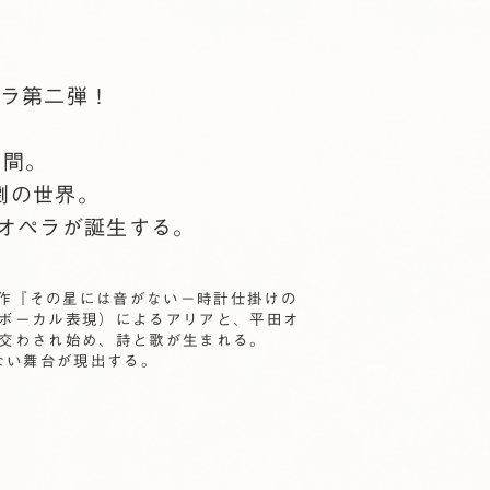
ラ第二弾！
空間。
劇の世界。
いオペラが誕生する。
新作『その星には音がない－時計仕掛けの
ボーカル表現）によるアリアと、平田オ
交わされ始め、詩と歌が生まれる。
ない舞台が現出する。