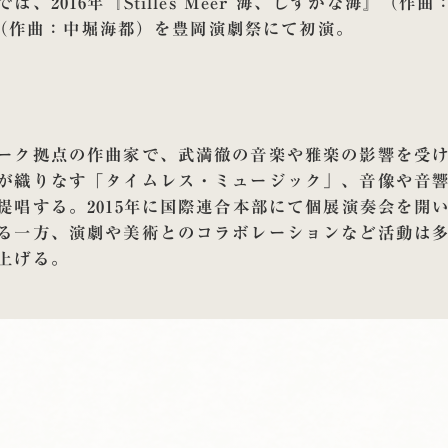
、2016年『Stilles Meer 海、しずかな海』（
)』（作曲：中堀海都）を豊岡演劇祭にて初演。
ーク拠点の作曲家で、武満徹の音楽や雅楽の影響を受
が織りなす「タイムレス・ミュージック」、音像や音
提唱する。2015年に国際連合本部にて個展演奏会を開
る一方、演劇や美術とのコラボレーションなど活動は多岐
上げる。