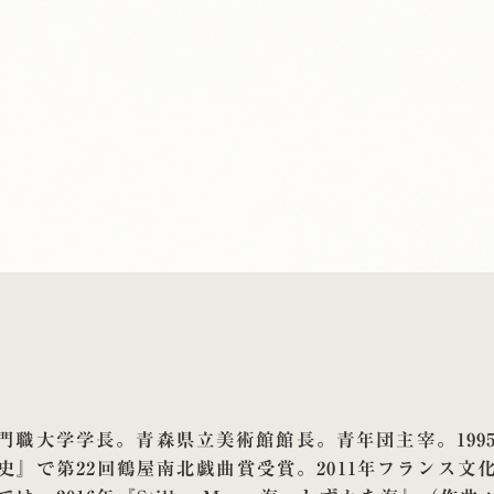
職大学学長。青森県立美術館館長。青年団主宰。1995
衰史』で第22回鶴屋南北戯曲賞受賞。2011年フランス