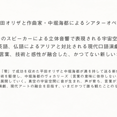
平田オリザと作曲家・中堀海都によるシアターオペ
台のスピーカーによる立体音響で表現される宇宙
英語、仏語によるアリアと対比される現代口語演
と言葉、技術と感性が融合した、かつてない新し
ラ『零』で成功を収めた平田オリザと中堀海都が満を持して送る
技術を駆使し、中堀海都のヴォカリーズ（言葉の意味に依存しない
に展開していく。真空の宇宙空間に音が生まれ、声が育ち、言葉が
演劇、現代アートの融合を目指す、いまだかつて誰も観たことの