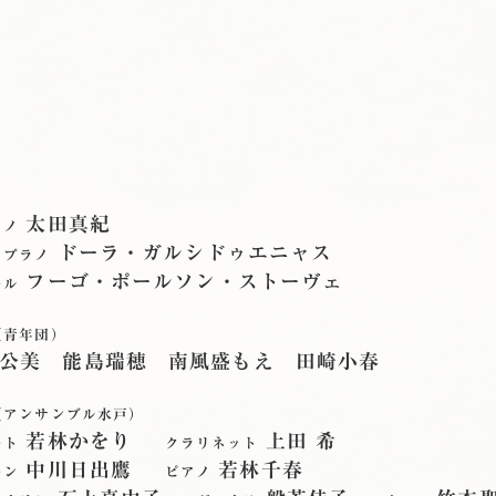
太田真紀
ラノ
ドーラ・ガルシドゥエニャス
ソプラノ
フーゴ・ポールソン・ストーヴェ
ール
（青年団）
公美 能島瑞穂 南風盛もえ 田崎小春
（アンサンブル水戸）
若林かをり
上田 希
ート
クラリネット
中川日出鷹
若林千春
ーン
ピアノ