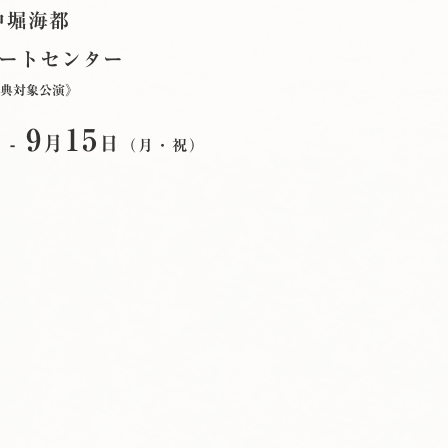
中堀海都
ートセンター
典対象公演》
9
15
-
月
日
）
（月・祝）