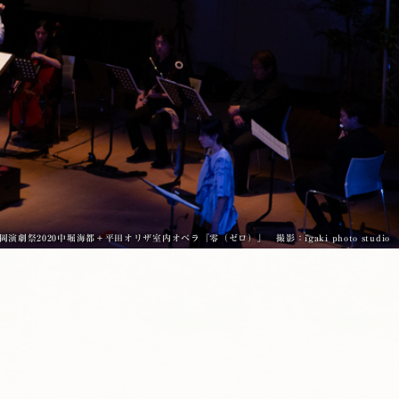
岡演劇祭2020中堀海都＋平田オリザ室内オペラ『零（ゼロ）』 撮影：igaki photo studio